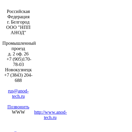
Российская
Федерация
г. Белгород
ООО "НПП
АНОД"
Промышленный
проезд
д. 2 оф. 26
+7 (905)170-
78-03
Новокузнецк
+7 (3843) 204-
688
rus@anod-
tech.ru
Позвонить
WWW
http://www.anod-
tech.ru