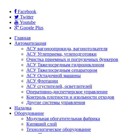
Facebook
Twitter
Youtube
Google Plus
Главная
Автоматизация
АСУ вагоноопрокида, вагонотолкателя
АСУ Углеприема, углеподготовки
Очистка приемных и погрузочных бункеров
АСУ Тяжелосредным гидроциклоном
АСУ Тяжелосредным сепаратором
АСУ Остадочной машины
АСУ Флотации
АСУ сгустителей, осветлителей
Оперативно-диспетчерское управление
Контроль плотности и изольности отходов
Другие системы управления
Наладка
Оборудование
Модульная обогатительная фабрика
Кипящий слой
Технологическое оборудование