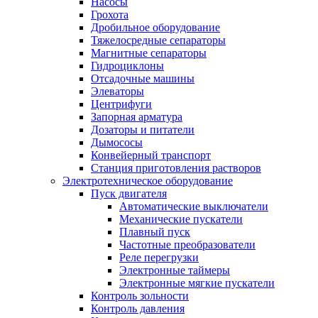
Насoсы
Грохота
Дробильное оборудование
Тяжелосредные сепараторы
Магнитные сепараторы
Гидроциклоны
Отсадочные машины
Элеваторы
Центрифуги
Запорная арматура
Дозаторы и питатели
Дымососы
Конвейерный транспорт
Станция приготовления растворов
Электротехническое оборудование
Пуск двигателя
Автоматические выключатели
Механические пускатели
Плавный пуск
Частотные преобразователи
Реле перегрузки
Электронные таймеры
Электронные мягкие пускатели
Контроль зольности
Контроль давления