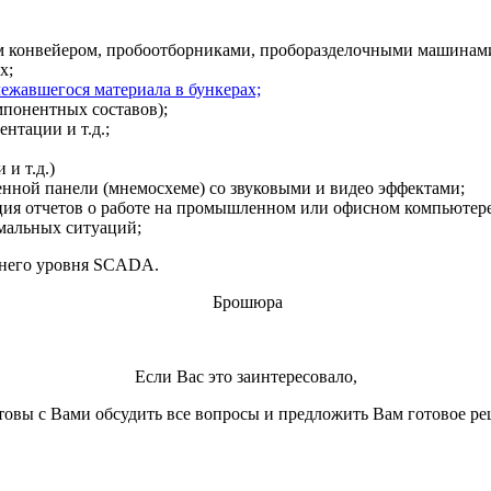
м конвейером, пробоотборниками, проборазделочными машинами 
х;
жавшегося материала в бункерах;
понентных составов);
нтации и т.д.;
 и т.д.)
енной панели (мнемосхеме) со звуковыми и видео эффектами;
ция отчетов о работе на промышленном или офисном компьютер
мальных ситуаций;
хнего уровня SCADA.
Брошюра
Если Ваc это заинтересовало,
товы с Вами обсудить все вопросы и предложить Вам готовое ре