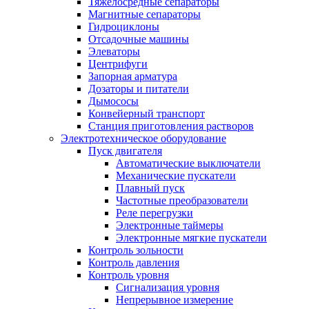
Тяжелосредные сепараторы
Магнитные сепараторы
Гидроциклоны
Отсадочные машины
Элеваторы
Центрифуги
Запорная арматура
Дозаторы и питатели
Дымососы
Конвейерный транспорт
Станция приготовления растворов
Электротехническое оборудование
Пуск двигателя
Автоматические выключатели
Механические пускатели
Плавный пуск
Частотные преобразователи
Реле перегрузки
Электронные таймеры
Электронные мягкие пускатели
Контроль зольности
Контроль давления
Контроль уровня
Сигнализация уровня
Непрерывное измерение