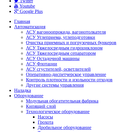
Twitter
Youtube
Google Plus
Главная
Автоматизация
АСУ вагоноопрокида, вагонотолкателя
АСУ Углеприема, углеподготовки
Очистка приемных и погрузочных бункеров
АСУ Тяжелосредным гидроциклоном
АСУ Тяжелосредным сепаратором
АСУ Остадочной машины
АСУ Флотации
АСУ сгустителей, осветлителей
Оперативно-диспетчерское управление
Контроль плотности и изольности отходов
Другие системы управления
Наладка
Оборудование
Модульная обогатительная фабрика
Кипящий слой
Технологическое оборудование
Насoсы
Грохота
Дробильное оборудование