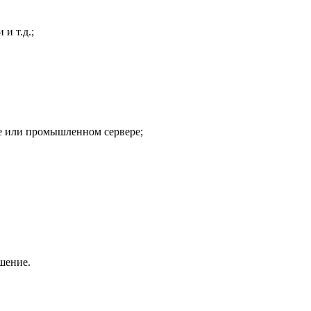
и т.д.;
е или промышленном сервере;
шение.