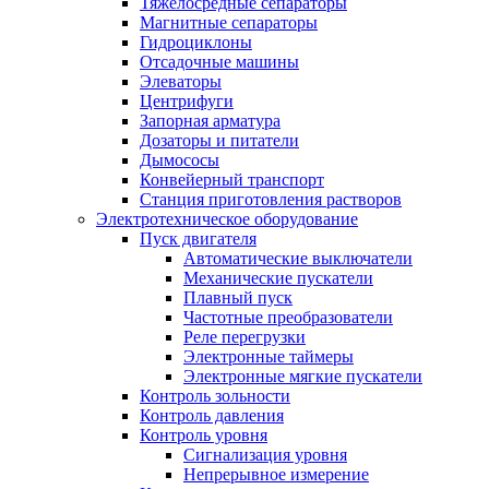
Тяжелосредные сепараторы
Магнитные сепараторы
Гидроциклоны
Отсадочные машины
Элеваторы
Центрифуги
Запорная арматура
Дозаторы и питатели
Дымососы
Конвейерный транспорт
Станция приготовления растворов
Электротехническое оборудование
Пуск двигателя
Автоматические выключатели
Механические пускатели
Плавный пуск
Частотные преобразователи
Реле перегрузки
Электронные таймеры
Электронные мягкие пускатели
Контроль зольности
Контроль давления
Контроль уровня
Сигнализация уровня
Непрерывное измерение