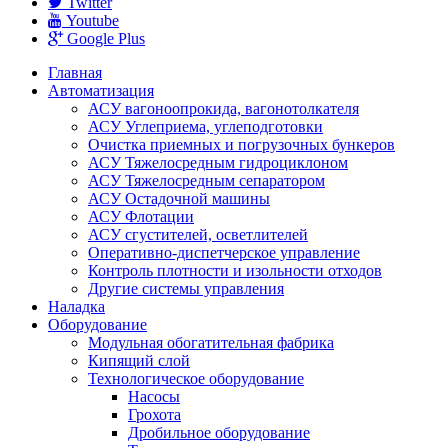
Twitter
Youtube
Google Plus
Главная
Автоматизация
АСУ вагоноопрокида, вагонотолкателя
АСУ Углеприема, углеподготовки
Очистка приемных и погрузочных бункеров
АСУ Тяжелосредным гидроциклоном
АСУ Тяжелосредным сепаратором
АСУ Остадочной машины
АСУ Флотации
АСУ сгустителей, осветлителей
Оперативно-диспетчерское управление
Контроль плотности и изольности отходов
Другие системы управления
Наладка
Оборудование
Модульная обогатительная фабрика
Кипящий слой
Технологическое оборудование
Насoсы
Грохота
Дробильное оборудование