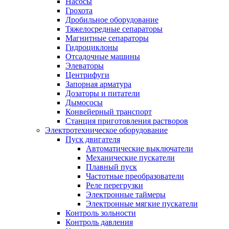
Насoсы
Грохота
Дробильное оборудование
Тяжелосредные сепараторы
Магнитные сепараторы
Гидроциклоны
Отсадочные машины
Элеваторы
Центрифуги
Запорная арматура
Дозаторы и питатели
Дымососы
Конвейерный транспорт
Станция приготовления растворов
Электротехническое оборудование
Пуск двигателя
Автоматические выключатели
Механические пускатели
Плавный пуск
Частотные преобразователи
Реле перегрузки
Электронные таймеры
Электронные мягкие пускатели
Контроль зольности
Контроль давления