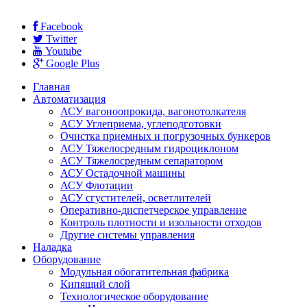
Facebook
Twitter
Youtube
Google Plus
Главная
Автоматизация
АСУ вагоноопрокида, вагонотолкателя
АСУ Углеприема, углеподготовки
Очистка приемных и погрузочных бункеров
АСУ Тяжелосредным гидроциклоном
АСУ Тяжелосредным сепаратором
АСУ Остадочной машины
АСУ Флотации
АСУ сгустителей, осветлителей
Оперативно-диспетчерское управление
Контроль плотности и изольности отходов
Другие системы управления
Наладка
Оборудование
Модульная обогатительная фабрика
Кипящий слой
Технологическое оборудование