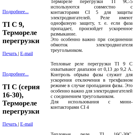
Термореле перегрузки TI 9C-5
используются совместно с
Подробнее...
контакторами CI 5 для защиты
электродвигателей. Реле имеют
TI C 9,
однофазную защиту, т. е. если фаза
пропадает, произойдет ускоренное
Термореле
размыкание.
перегрузки
Это особенно важно при соединении
обмоток электродвигателя
треугольником.
Печать
|
E-mail
Тепловые реле перегрузки TI 9 C
охватывают диапазон от 0,13 до 9,2 A.
Подробнее...
Контроль обрыва фазы служит для
ускорения отключения в трехфазном
TI C (серия
режиме в случае пропадания фазы. Это
особенно важно для электродвигателей
16-30),
с соединением треугольником.
Термореле
Для использования с мини-
контакторами CI 4
перегрузки
Печать
|
E-mail
Тепловые реле TI 16C-30C,