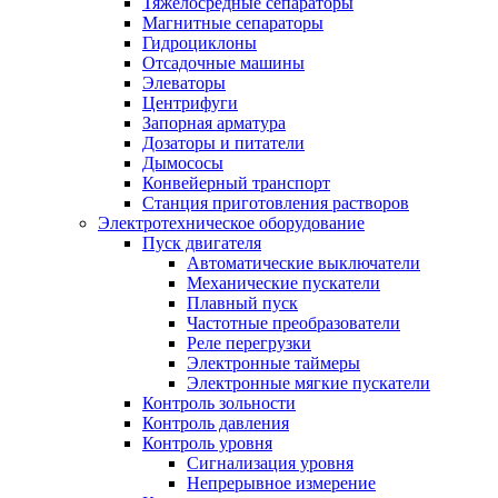
Тяжелосредные сепараторы
Магнитные сепараторы
Гидроциклоны
Отсадочные машины
Элеваторы
Центрифуги
Запорная арматура
Дозаторы и питатели
Дымососы
Конвейерный транспорт
Станция приготовления растворов
Электротехническое оборудование
Пуск двигателя
Автоматические выключатели
Механические пускатели
Плавный пуск
Частотные преобразователи
Реле перегрузки
Электронные таймеры
Электронные мягкие пускатели
Контроль зольности
Контроль давления
Контроль уровня
Сигнализация уровня
Непрерывное измерение