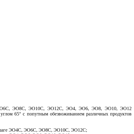
ЭО6С, ЭО8С, ЭО10С, ЭО12С, ЭО4, ЭО6, ЭО8, ЭО10, ЭО12
 углом 65° с попутным обезвоживанием различных продуктов
 шаге ЭО4С, ЭО6С, ЭО8С, ЭО10С, ЭО12С;