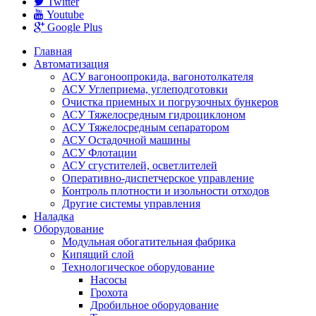
Twitter
Youtube
Google Plus
Главная
Автоматизация
АСУ вагоноопрокида, вагонотолкателя
АСУ Углеприема, углеподготовки
Очистка приемных и погрузочных бункеров
АСУ Тяжелосредным гидроциклоном
АСУ Тяжелосредным сепаратором
АСУ Остадочной машины
АСУ Флотации
АСУ сгустителей, осветлителей
Оперативно-диспетчерское управление
Контроль плотности и изольности отходов
Другие системы управления
Наладка
Оборудование
Модульная обогатительная фабрика
Кипящий слой
Технологическое оборудование
Насoсы
Грохота
Дробильное оборудование