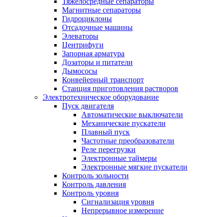
Тяжелосредные сепараторы
Магнитные сепараторы
Гидроциклоны
Отсадочные машины
Элеваторы
Центрифуги
Запорная арматура
Дозаторы и питатели
Дымососы
Конвейерный транспорт
Станция приготовления растворов
Электротехническое оборудование
Пуск двигателя
Автоматические выключатели
Механические пускатели
Плавный пуск
Частотные преобразователи
Реле перегрузки
Электронные таймеры
Электронные мягкие пускатели
Контроль зольности
Контроль давления
Контроль уровня
Сигнализация уровня
Непрерывное измерение