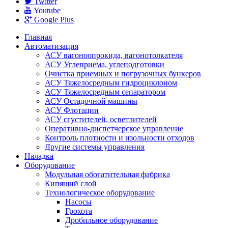
Twitter
Youtube
Google Plus
Главная
Автоматизация
АСУ вагоноопрокида, вагонотолкателя
АСУ Углеприема, углеподготовки
Очистка приемных и погрузочных бункеров
АСУ Тяжелосредным гидроциклоном
АСУ Тяжелосредным сепаратором
АСУ Остадочной машины
АСУ Флотации
АСУ сгустителей, осветлителей
Оперативно-диспетчерское управление
Контроль плотности и изольности отходов
Другие системы управления
Наладка
Оборудование
Модульная обогатительная фабрика
Кипящий слой
Технологическое оборудование
Насoсы
Грохота
Дробильное оборудование