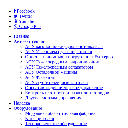
Facebook
Twitter
Youtube
Google Plus
Главная
Автоматизация
АСУ вагоноопрокида, вагонотолкателя
АСУ Углеприема, углеподготовки
Очистка приемных и погрузочных бункеров
АСУ Тяжелосредным гидроциклоном
АСУ Тяжелосредным сепаратором
АСУ Остадочной машины
АСУ Флотации
АСУ сгустителей, осветлителей
Оперативно-диспетчерское управление
Контроль плотности и изольности отходов
Другие системы управления
Наладка
Оборудование
Модульная обогатительная фабрика
Кипящий слой
Технологическое оборудование