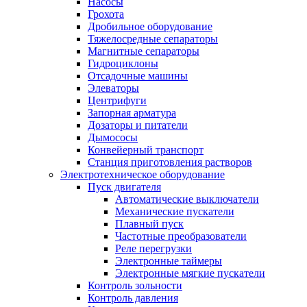
Насoсы
Грохота
Дробильное оборудование
Тяжелосредные сепараторы
Магнитные сепараторы
Гидроциклоны
Отсадочные машины
Элеваторы
Центрифуги
Запорная арматура
Дозаторы и питатели
Дымососы
Конвейерный транспорт
Станция приготовления растворов
Электротехническое оборудование
Пуск двигателя
Автоматические выключатели
Механические пускатели
Плавный пуск
Частотные преобразователи
Реле перегрузки
Электронные таймеры
Электронные мягкие пускатели
Контроль зольности
Контроль давления