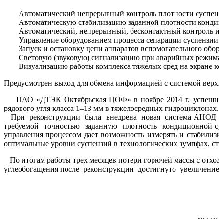
Автоматический непрерывный контроль плотности суспен
Автоматическую стабилизацию заданной плотности конди
Автоматический, непрерывный, бесконтактный контроль и 
Управление оборудованием процесса сепарации суспензии 
Запуск и остановку цепи аппаратов вспомогательного обо
Световую (звуковую) сигнализацию при аварийных режима
Визуализацию работы комплекса тяжелых сред на экране 
Предусмотрен выход для обмена информацией с системой вер
ПАО «ДТЭК Октябрьская ЦОФ» в ноябре 2014 г. успешно за
рядового угля класса 1–13 мм в тяжелосредных гидроциклонах.
При реконструкции была внедрена новая система АНОД ав
требуемой точностью заданную плотность кондиционной сус
управления процессом дает возможность измерять и стабили
оптимальные уровни суспензий в технологических зумпфах, с
По итогам работы трех месяцев потери горючей массы с отход
углеобогащения после реконструкции достигнуто увеличение з
мы го