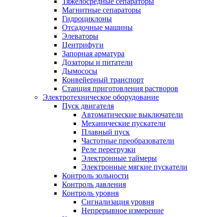
Тяжелосредные сепараторы
Магнитные сепараторы
Гидроциклоны
Отсадочные машины
Элеваторы
Центрифуги
Запорная арматура
Дозаторы и питатели
Дымососы
Конвейерный транспорт
Станция приготовления растворов
Электротехническое оборудование
Пуск двигателя
Автоматические выключатели
Механические пускатели
Плавный пуск
Частотные преобразователи
Реле перегрузки
Электронные таймеры
Электронные мягкие пускатели
Контроль зольности
Контроль давления
Контроль уровня
Сигнализация уровня
Непрерывное измерение