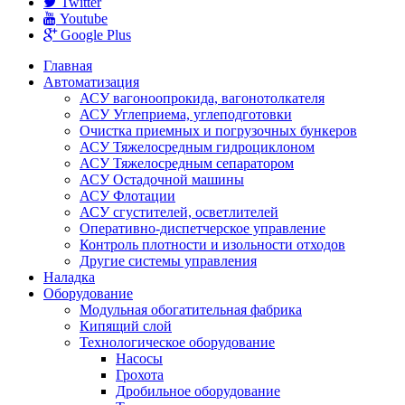
Twitter
Youtube
Google Plus
Главная
Автоматизация
АСУ вагоноопрокида, вагонотолкателя
АСУ Углеприема, углеподготовки
Очистка приемных и погрузочных бункеров
АСУ Тяжелосредным гидроциклоном
АСУ Тяжелосредным сепаратором
АСУ Остадочной машины
АСУ Флотации
АСУ сгустителей, осветлителей
Оперативно-диспетчерское управление
Контроль плотности и изольности отходов
Другие системы управления
Наладка
Оборудование
Модульная обогатительная фабрика
Кипящий слой
Технологическое оборудование
Насoсы
Грохота
Дробильное оборудование