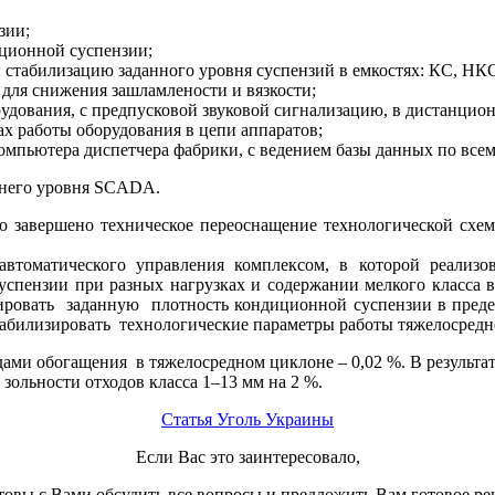
зии;
ционной суспензии;
стабилизацию заданного уровня суспензий в емкостях: КС, НКС
для снижения зашламлености и вязкости;
рудования, с предпусковой звуковой сигнализацию, в дистанци
х работы оборудования в цепи аппаратов;
компьютера диспетчера фабрики, с ведением базы данных по вс
хнего уровня SCADA.
вершено техническое переоснащение технологической схем
томатического управления комплексом, в которой реализов
пензии при разных нагрузках и содержании мелкого класса 
зировать заданную плотность кондиционной суспензии в предел
табилизировать технологические параметры работы тяжелосредн
ами обогащения в тяжелосредном циклоне – 0,02 %. В результат
ольности отходов класса 1–13 мм на 2 %.
Статья Уголь Украины
Если Ваc это заинтересовало,
товы с Вами обсудить все вопросы и предложить Вам готовое ре