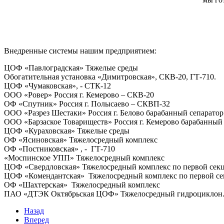
Внедренные системы нашим предприятием:
ЦОФ «Павлоградская» Тяжелые среды
Обогатительная установка «Димитровская», СКВ-20, ГТ-710.
ЦОФ «Чумаковская», - СТК-12
ООО «Ровер» Россия г. Кемерово – СКВ-20
ОФ «Спутник» Россия г. Полысаево – СКВП-32
ООО «Разрез Шестаки» Россия г. Белово барабанный сепаратор
ООО «Барзаское Товариществ» Россия г. Кемерово барабанный
ЦОФ «Кураховская» Тяжелые среды
ОФ «Ясиновская» Тяжелосредный комплекс
ОФ «Постниковская» , - ГТ-710
«Моспинское УПП» Тяжелосредный комплекс
ЦОФ «Свердловская» Тяжелосредный комплекс по первой секц
ЦОФ «Комендантская» Тяжелосредный комплекс по первой се
ОФ «Шахтерская» Тяжелосредный комплекс
ПАО «ДТЭК Октябрьская ЦОФ» Тяжелосредный гидроциклон
Назад
Вперед