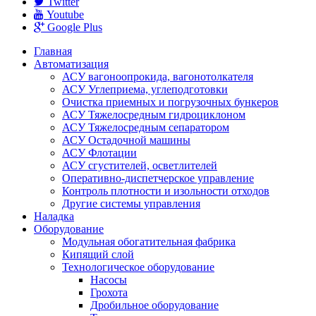
Twitter
Youtube
Google Plus
Главная
Автоматизация
АСУ вагоноопрокида, вагонотолкателя
АСУ Углеприема, углеподготовки
Очистка приемных и погрузочных бункеров
АСУ Тяжелосредным гидроциклоном
АСУ Тяжелосредным сепаратором
АСУ Остадочной машины
АСУ Флотации
АСУ сгустителей, осветлителей
Оперативно-диспетчерское управление
Контроль плотности и изольности отходов
Другие системы управления
Наладка
Оборудование
Модульная обогатительная фабрика
Кипящий слой
Технологическое оборудование
Насoсы
Грохота
Дробильное оборудование