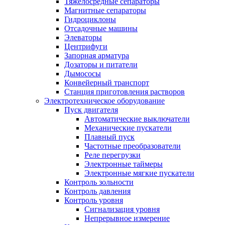
Тяжелосредные сепараторы
Магнитные сепараторы
Гидроциклоны
Отсадочные машины
Элеваторы
Центрифуги
Запорная арматура
Дозаторы и питатели
Дымососы
Конвейерный транспорт
Станция приготовления растворов
Электротехническое оборудование
Пуск двигателя
Автоматические выключатели
Механические пускатели
Плавный пуск
Частотные преобразователи
Реле перегрузки
Электронные таймеры
Электронные мягкие пускатели
Контроль зольности
Контроль давления
Контроль уровня
Сигнализация уровня
Непрерывное измерение